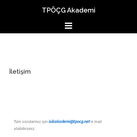
İçeriğe
TPÖÇG Akademi
atla
İletişim
Tüm sorularınız için
isikakademi@tpocg.net
‘e mail
atabilirsiniz.